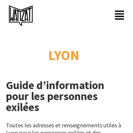
Passer
au
contenu
LYON
Guide d’information
pour les personnes
exilées
Toutes les adresses et renseignements utiles à
Lyon pour les personnes exilées et des