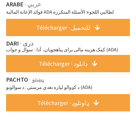
ARABE
· عربي
فوائد الإعانة المالية ADA لطالبي اللجوء: الأسئلة المتكررة
Télécharger · للتحميل
DARI
· دری
کمک هزینه مالی برای پناهجویان، آدا : سوال و جواب (ADA)
Télécharger · دانلود
PACHTO
·
پښتو
د کډوالو لپاره نغدي مرستې : د سوالونو (ADA)
Télécharger · ډاونلوډ