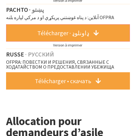
Version à imprimer
PACHTO ·
پښتو
آنلاین: د پناه غوښتنې پریکړې او د مرکې لپاره بلنه OFPRA
Télécharger · ډاونلوډ
Version à imprimer
RUSSE
·
РУССКИЙ
OFPRA: ПОВЕСТКИ И РЕШЕНИЯ, СВЯЗАННЫЕ С
ХОДАТАЙСТВОМ О ПРЕДОСТАВЛЕНИИ УБЕЖИЩА
Télécharger • скачать
Allocation pour
demandeurs d’asile