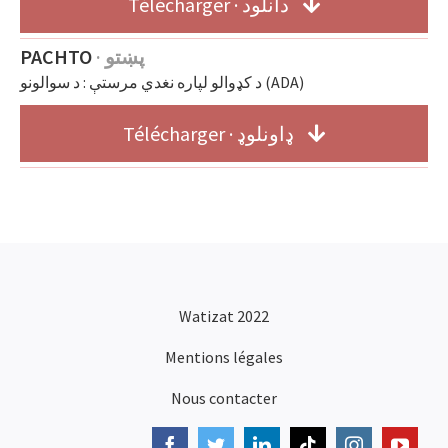
Télécharger · دانلود
PACHTO
· پښتو
د کډوالو لپاره نغدي مرستې : د سوالونو (ADA)
Télécharger · ډاونلوډ
Watizat 2022
Mentions légales
Nous contacter