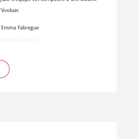
’évoluer.
 : Emma Fabregue
yon@watizat.org