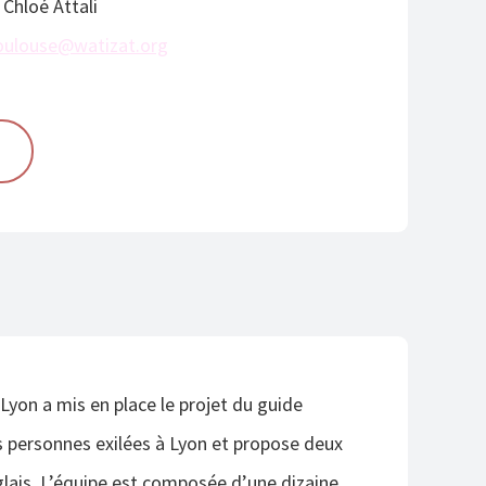
 Chloé Attali
oulouse@watizat.org
Lyon a mis en place le projet du guide
s personnes exilées à Lyon et propose deux
nglais. L’équipe est composée d’une dizaine